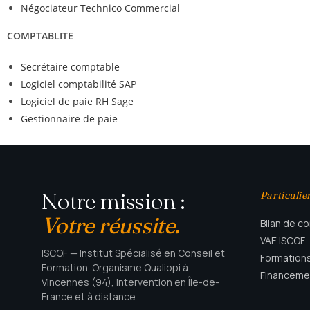
Négociateur Technico Commercial
COMPTABLITE
Secrétaire comptable
Logiciel comptabilité SAP
Logiciel de paie RH Sage
Gestionnaire de paie
Notre mission :
Particulie
Votre réussite.
Bilan de 
VAE ISCOF
ISCOF — Institut Spécialisé en Conseil et
Formations
Formation. Organisme Qualiopi à
Financeme
Vincennes (94), intervention en Île-de-
France et à distance.