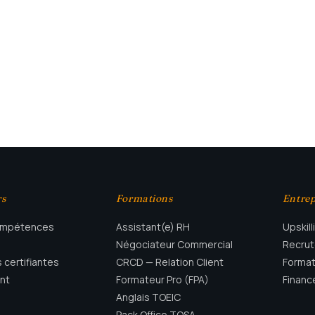
rs
Formations
Entrep
compétences
Assistant(e) RH
Upskill
Négociateur Commercial
Recru
 certifiantes
CRCD — Relation Client
Format
nt
Formateur Pro (FPA)
Finan
Anglais TOEIC
Pack Office TOSA