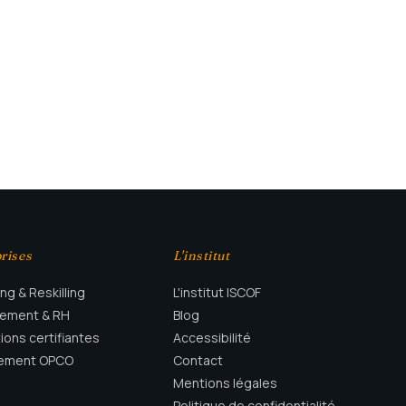
rises
L'institut
ing & Reskilling
L'institut ISCOF
tement & RH
Blog
ions certifiantes
Accessibilité
cement OPCO
Contact
Mentions légales
Politique de confidentialité