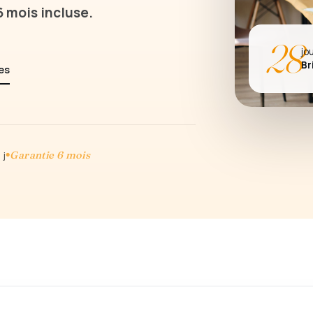
 mois incluse.
28
jo
Br
ces
Garantie 6 mois
 j