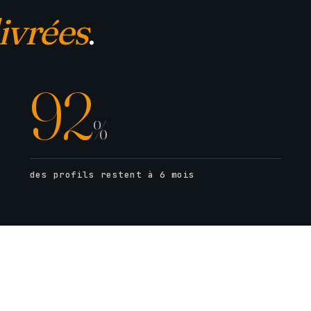
ivrées
.
92
%
des profils restent à 6 mois