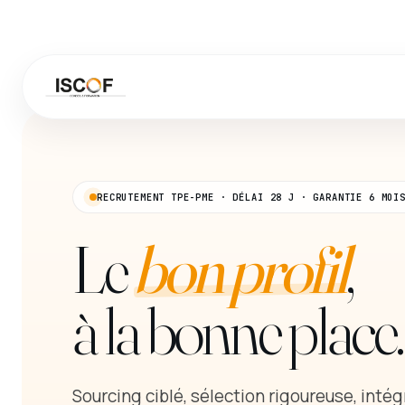
RECRUTEMENT TPE-PME · DÉLAI 28 J · GARANTIE 6 MOI
Le
bon profil
,
à la bonne place.
Sourcing ciblé, sélection rigoureuse, intég