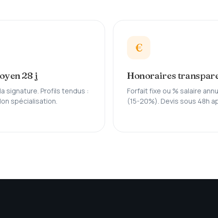
€
oyen 28 j
Honoraires transpar
la signature. Profils tendus :
Forfait fixe ou % salaire ann
lon spécialisation.
(15-20%). Devis sous 48h ap