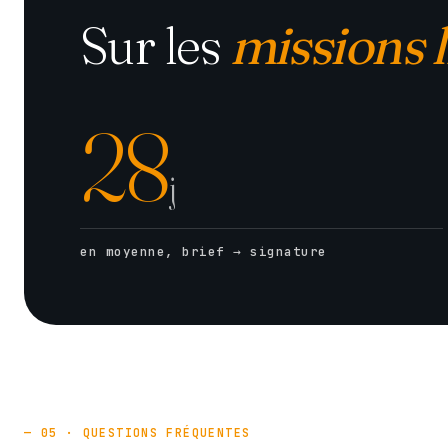
Sur les
missions l
28
j
en moyenne, brief → signature
— 05 · QUESTIONS FRÉQUENTES