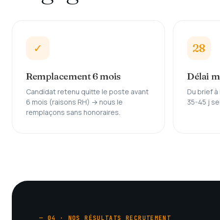
✓
28
Remplacement 6 mois
Délai m
Candidat retenu quitte le poste avant
Du brief à 
6 mois (raisons RH) → nous le
35-45 j se
remplaçons sans honoraires.
— 04 · NOS RÉSULTATS RECRUTEMENT