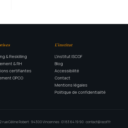
rises
L'institut
ing & Reskilling
L'institut ISCOF
tement & RH
Blog
ions certifiantes
Accessibilité
cement OPCO
Contact
Mentions légales
Politique de confidentialité
2 rue Céline Robert · 94300 Vincennes · 01 83 64 19 90 · contact@iscof.fr